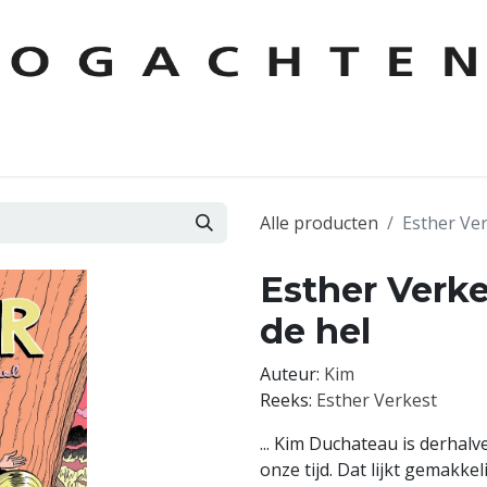
KEN
AUTEURS
CONTACT
FOREIGN RIGHTS
LESPAKKE
Alle producten
Esther Ver
Esther Verke
de hel
Auteur:
Kim
Reeks:
Esther Verkest
... Kim Duchateau is derha
onze tijd. Dat lijkt gemakk