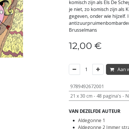
komisch zijn als Els De Sc
je niet, zo komisch zijn als
gegeven, onder wie hijzelf. 
antizuurpruimenbombardeme
Brusselmans
12,00
€
Aan w
9789492672001
21
x
30
cm -
48
pagina's -
N
VAN DEZELFDE AUTEUR
Aldegonne 1
Aldegonne 2 Immer str