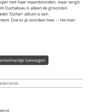
hepper met haar maandstonden, maar vergis
 Kim Duchateau is alleen de grootsten
Ieder ‘Esther’-album is een
nt. Doe er je voordeel mee. -- Herman
inkelmandje toevoegen
ederlands
alend