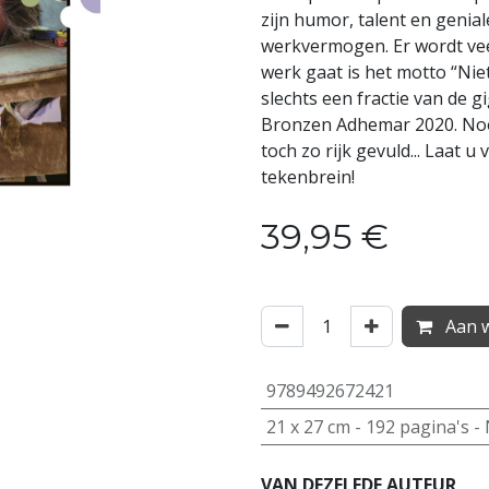
zijn humor, talent en genia
werkvermogen. Er wordt veel
werk gaat is het motto “Nie
slechts een fractie van de g
Bronzen Adhemar 2020. Nooi
toch zo rijk gevuld... Laat u
tekenbrein!
39,95
€
Aan w
9789492672421
21
x
27
cm -
192
pagina's -
VAN DEZELFDE AUTEUR