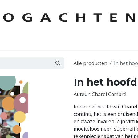
KEN
AUTEURS
CONTACT
FOREIGN RIGHTS
LESPAKKE
Alle producten
In het ho
In het hoof
Auteur:
Charel Cambré
In het het hoofd van Charel
continu, het is een bruisen
en dwaze invallen. Zijn vir
moeiteloos neer, super-effic
tekenplezier spat van het 