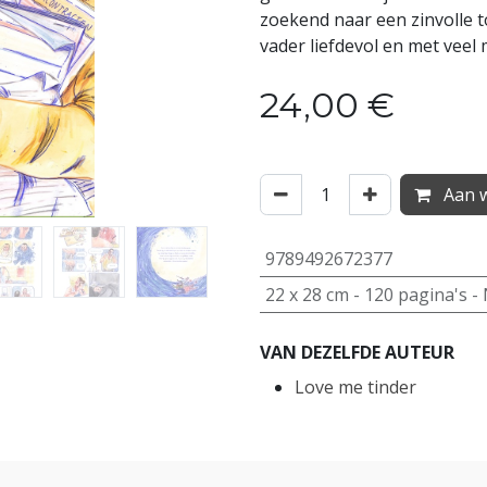
zoekend naar een zinvolle t
vader liefdevol en met vee
24,00
€
Aan w
9789492672377
22
x
28
cm -
120
pagina's -
VAN DEZELFDE AUTEUR
Love me tinder