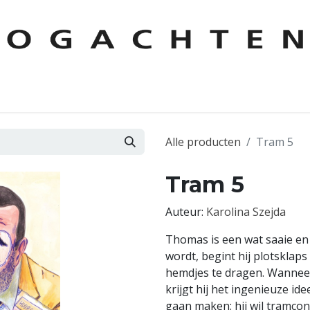
KEN
AUTEURS
CONTACT
FOREIGN RIGHTS
LESPAKKE
Alle producten
Tram 5
Tram 5
Auteur:
Karolina Szejda
Thomas is een wat saaie en
wordt, begint hij plotsklaps
hemdjes te dragen. Wanneer 
krijgt hij het ingenieuze id
gaan maken: hij wil tramcondu