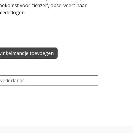
oekomst voor zichzelf, observeert haar
l mededogen.
inkelmandje toevoegen
Nederlands