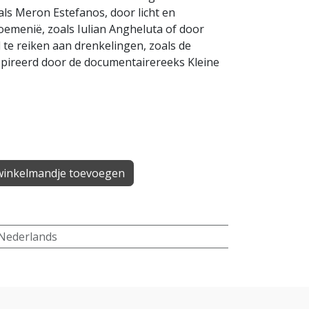
oals Meron Estefanos, door licht en
oemenië, zoals Iulian Angheluta of door
d te reiken aan drenkelingen, zoals de
spireerd door de documentairereeks Kleine
inkelmandje toevoegen
Nederlands