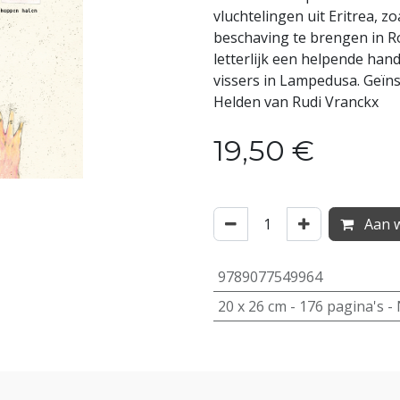
vluchtelingen uit Eritrea, z
beschaving te brengen in R
letterlijk een helpende han
vissers in Lampedusa. Geïn
Helden van Rudi Vranckx
19,50
€
Aan w
9789077549964
20
x
26
cm -
176
pagina's -