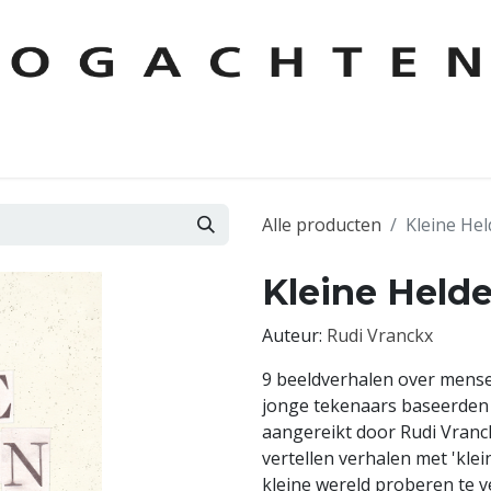
KEN
AUTEURS
CONTACT
FOREIGN RIGHTS
LESPAKKE
Alle producten
Kleine He
Kleine Held
Auteur:
Rudi Vranckx
9 beeldverhalen over mens
jonge tekenaars baseerden z
aangereikt door Rudi Vranck
vertellen verhalen met 'kl
kleine wereld proberen te 