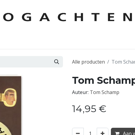
KEN
AUTEURS
CONTACT
FOREIGN RIGHTS
LESPAKKE
Alle producten
Tom Scham
Tom Schamp 
Auteur:
Tom Schamp
14,95
€
Aan w