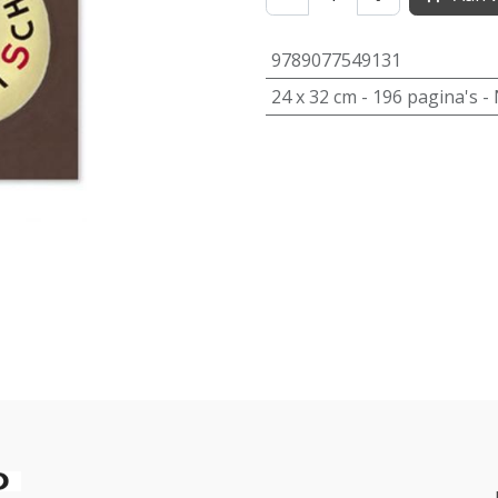
9789077549131
24
x
32
cm -
196
pagina's -