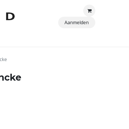
Aanmelden
TTEN
cke
ancke