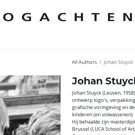
KEN
AUTEURS
CONTACT
FOREIGN RIGHTS
LESPAKKE
All Authors
Johan Stuyck
Johan Stuyc
Johan Stuyck (Leuven, 1958)
ontwierp logo's, verpakkin
grafische vormgeving en de
kinderen (en volwassenen).
Hij behaalde zijn masterdi
Brussel (LUCA School of Arts